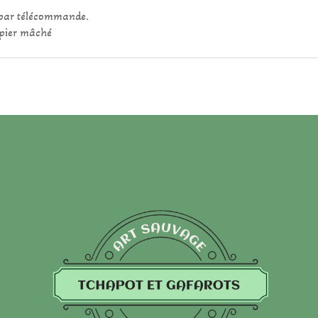
 par télécommande.
apier mâché