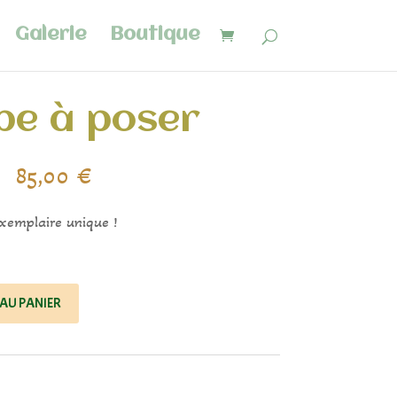
Galerie
Boutique
e à poser
85,00
€
xemplaire unique !
AU PANIER