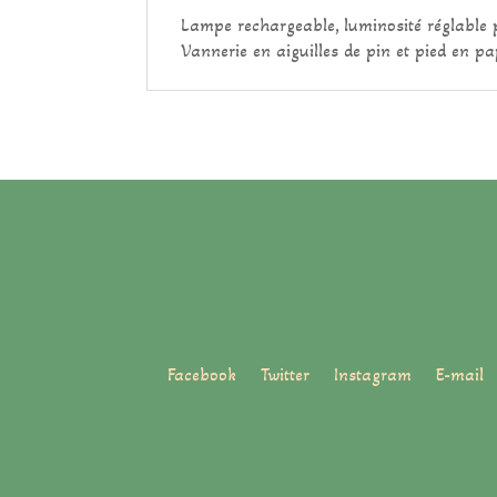
Lampe rechargeable, luminosité réglable
Vannerie en aiguilles de pin et pied en p
Facebook
Twitter
Instagram
E-mail