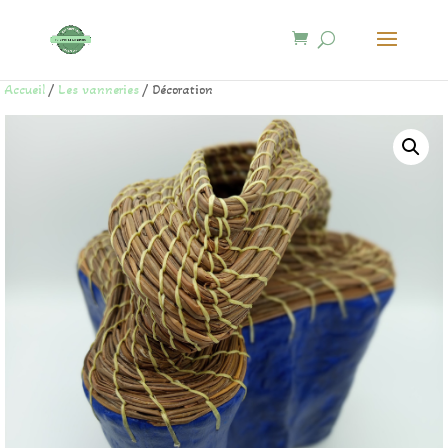
Accueil
/
Les vanneries
/ Décoration